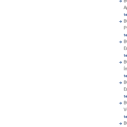
B
A
t
B
P
t
B
E
t
B
Í
t
B
E
t
B
V
t
B