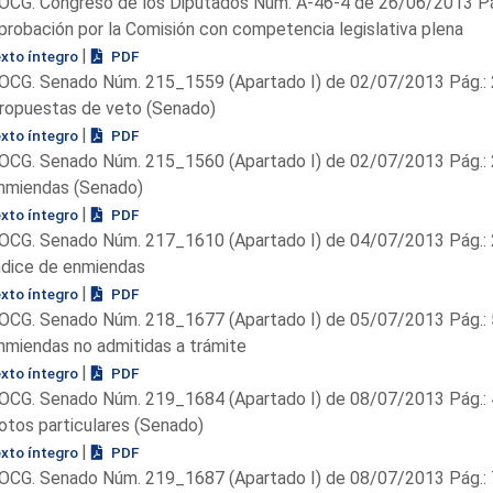
OCG. Congreso de los Diputados Núm. A-46-4 de 26/06/2013 Pá
probación por la Comisión con competencia legislativa plena
|
exto íntegro
PDF
OCG. Senado Núm. 215_1559 (Apartado I) de 02/07/2013 Pág.:
ropuestas de veto (Senado)
|
exto íntegro
PDF
OCG. Senado Núm. 215_1560 (Apartado I) de 02/07/2013 Pág.:
nmiendas (Senado)
|
exto íntegro
PDF
OCG. Senado Núm. 217_1610 (Apartado I) de 04/07/2013 Pág.: 
ndice de enmiendas
|
exto íntegro
PDF
OCG. Senado Núm. 218_1677 (Apartado I) de 05/07/2013 Pág.:
nmiendas no admitidas a trámite
|
exto íntegro
PDF
OCG. Senado Núm. 219_1684 (Apartado I) de 08/07/2013 Pág.:
otos particulares (Senado)
|
exto íntegro
PDF
OCG. Senado Núm. 219_1687 (Apartado I) de 08/07/2013 Pág.: 