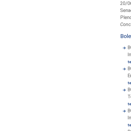
20/0
Sena
Plen
Concl
Bole
B
I
t
B
E
t
B
T
t
B
I
t