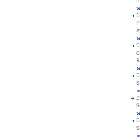
D
t
D
P
A
t
D
C
R
t
D
S
t
D
S
t
D
S
t