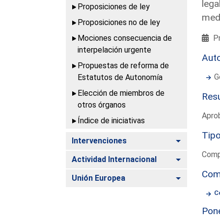
lega
Proposiciones de ley
medi
Proposiciones no de ley
Mociones consecuencia de
Pr
interpelación urgente
Aut
Propuestas de reforma de
G
Estatutos de Autonomía
Elección de miembros de
Resu
otros órganos
Apro
Índice de iniciativas
Tipo
Alternar
Intervenciones
Compe
Alternar
Actividad Internacional
Com
Alternar
Unión Europea
C
Pon