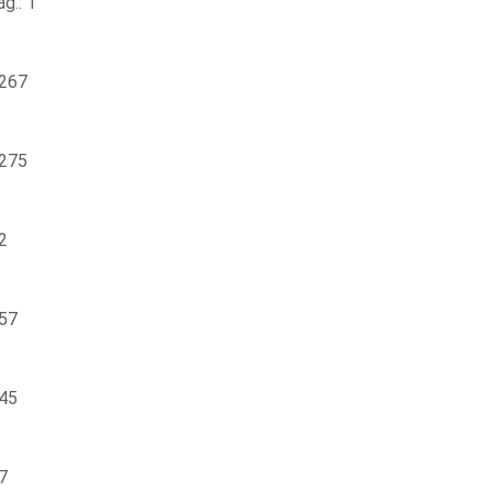
g.: 1
 267
 275
2
 57
 45
7