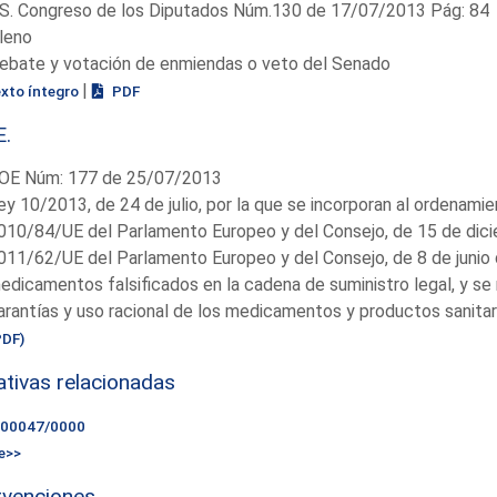
S. Congreso de los Diputados Núm.130 de 17/07/2013 Pág: 84
leno
ebate y votación de enmiendas o veto del Senado
|
exto íntegro
PDF
E.
OE Núm: 177 de 25/07/2013
ey 10/2013, de 24 de julio, por la que se incorporan al ordenamie
010/84/UE del Parlamento Europeo y del Consejo, de 15 de dicie
011/62/UE del Parlamento Europeo y del Consejo, de 8 de junio 
edicamentos falsificados en la cadena de suministro legal, y se 
arantías y uso racional de los medicamentos y productos sanitar
PDF)
iativas relacionadas
000047/0000
e>>
rvenciones