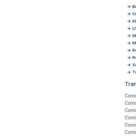
B
C
D
L
M
M
R
R
S
T
Tram
Comis
Comis
Comis
Comis
Comis
Comis