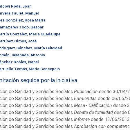
aldoví Roda, Joan
ervera Taulet, Manuel
íez González, Rosa María
lamazares Trigo, Gaspar
artín González, María Guadalupe
artínez Olmos, José
odríguez Sánchez, María Felicidad
omán Jasanada, Antonio
ánchez Robles, Isabel
arruella Tomás, María Concepció
itación seguida por la iniciativa
ión de Sanidad y Servicios Sociales
Publicación
desde 30/04/2
ión de Sanidad y Servicios Sociales
Enmiendas
desde 06/05/20
ión de Sanidad y Servicios Sociales
Mesa - Calificación
desde 3
ión de Sanidad y Servicios Sociales
Debate de totalidad
desde 0
ión de Sanidad y Servicios Sociales
Informe
desde 13/06/2013
ión de Sanidad y Servicios Sociales
Aprobación con competencia