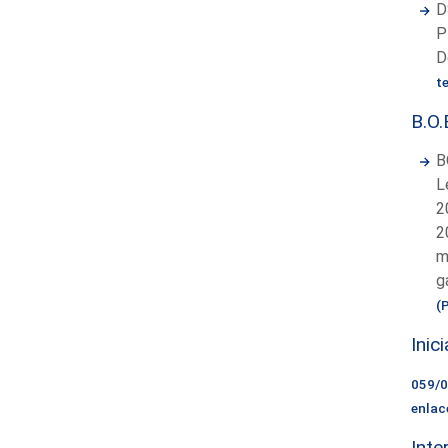
D
P
D
t
B.O.
B
L
2
2
m
g
(
Inic
059/
enlac
Inte