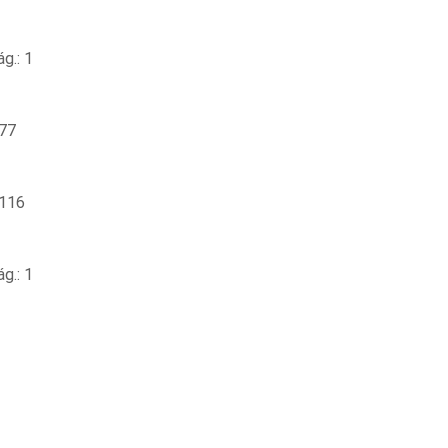
g.: 1
 77
 116
g.: 1