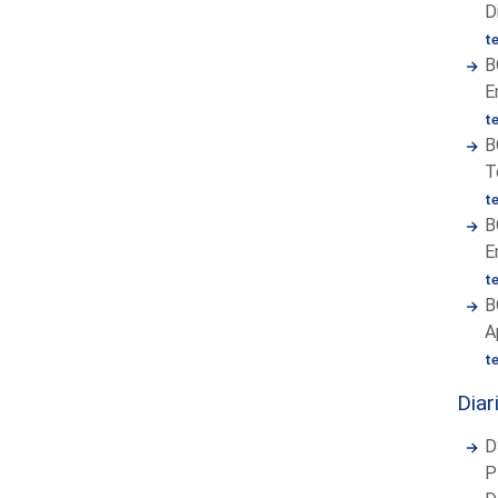
D
t
B
E
t
B
T
t
B
E
t
B
A
t
Diar
D
P