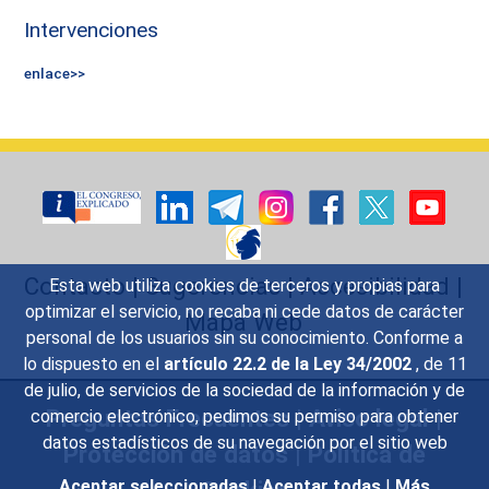
Intervenciones
enlace>>
Contacto
|
Sugerencias
|
Accesibilidad
|
Esta web utiliza cookies de terceros y propias para
optimizar el servicio, no recaba ni cede datos de carácter
Mapa Web
personal de los usuarios sin su conocimiento. Conforme a
lo dispuesto en el
artículo 22.2 de la Ley 34/2002
, de 11
de julio, de servicios de la sociedad de la información y de
Preguntas Frecuentes
|
Aviso legal
|
comercio electrónico, pedimos su permiso para obtener
datos estadísticos de su navegación por el sitio web
Protección de datos
|
Política de
Aceptar seleccionadas
|
Aceptar todas
|
Más