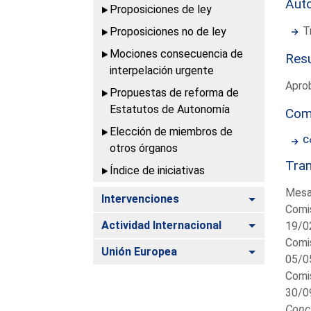
Aut
Proposiciones de ley
T
Proposiciones no de ley
Mociones consecuencia de
Resu
interpelación urgente
Apro
Propuestas de reforma de
Estatutos de Autonomía
Com
Elección de miembros de
C
otros órganos
Tram
Índice de iniciativas
Mesa
Alternar
Intervenciones
Comis
Alternar
Actividad Internacional
19/0
Comis
Alternar
Unión Europea
05/0
Comis
30/0
Concl