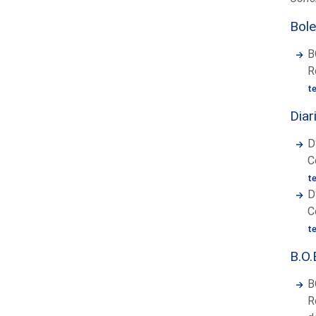
Bole
B
R
t
Diar
D
C
t
D
C
t
B.O.
B
R