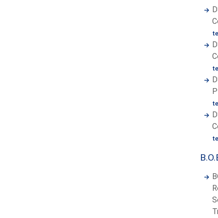
D
C
t
D
C
t
D
P
t
D
C
t
B.O.
B
R
S
T