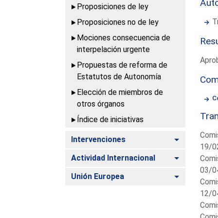
Aut
Proposiciones de ley
T
Proposiciones no de ley
Mociones consecuencia de
Resu
interpelación urgente
Aprob
Propuestas de reforma de
Estatutos de Autonomía
Com
Elección de miembros de
C
otros órganos
Tram
Índice de iniciativas
Comis
Alternar
Intervenciones
19/0
Alternar
Actividad Internacional
Comis
03/0
Alternar
Unión Europea
Comis
12/0
Comis
Comis