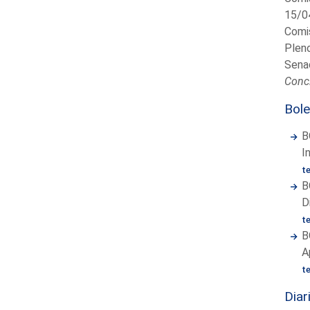
15/0
Comis
Plen
Sena
Concl
Bole
B
I
t
B
D
t
B
A
t
Diar