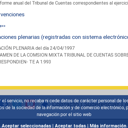
nforme anual del Tribunal de Cuentas correspondientes al ejercic
rvenciones
e>>
ciones plenarias (registradas con sistema electrónic
CIÓN PLENARIA del día 24/04/1997
AMEN DE LA COMSION MIXTA TRIBUNAL DE CUENTAS SOBRE
ESPONDIEN- TE A 1.993
r el servicio, no recaba ni cede datos de carácter personal de lo
Contacto
|
Sugerencias
|
A
icios de la sociedad de la información y de comercio electrónic
navegación por el sitio web
uentes
|
Aviso legal
|
Protección de datos
|
Po
Aceptar seleccionadas
|
Aceptar todas
|
Más información