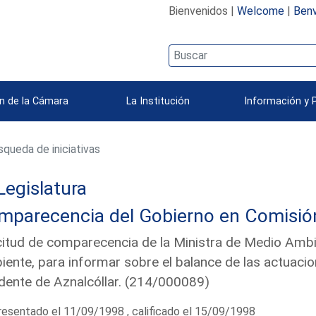
Bienvenidos |
Welcome
|
Benv
n de la Cámara
La Institución
Información y 
queda de iniciativas
Legislatura
parecencia del Gobierno en Comisión 
citud de comparecencia de la Ministra de Medio Ambi
ente, para informar sobre el balance de las actuacio
dente de Aznalcóllar. (214/000089)
esentado el 11/09/1998 , calificado el 15/09/1998