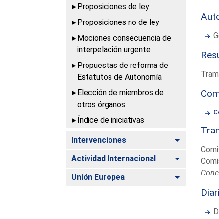
Proposiciones de ley
Aut
Proposiciones no de ley
G
Mociones consecuencia de
interpelación urgente
Resu
Propuestas de reforma de
Trami
Estatutos de Autonomía
Elección de miembros de
Com
otros órganos
C
Índice de iniciativas
Tram
Alternar
Intervenciones
Comi
Alternar
Actividad Internacional
Comi
Conc
Alternar
Unión Europea
Diar
D