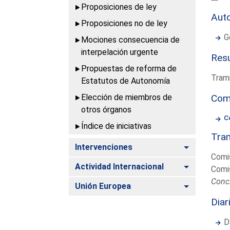
Proposiciones de ley
Aut
Proposiciones no de ley
G
Mociones consecuencia de
interpelación urgente
Resu
Propuestas de reforma de
Trami
Estatutos de Autonomía
Elección de miembros de
Com
otros órganos
C
Índice de iniciativas
Tram
Alternar
Intervenciones
Comi
Alternar
Actividad Internacional
Comi
Conc
Alternar
Unión Europea
Diar
D