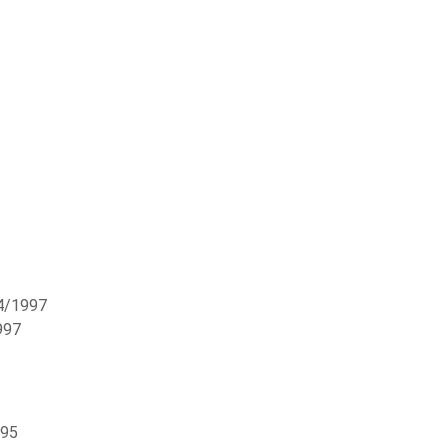
4/1997
997
495