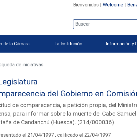
Bienvenidos |
Welcome
|
Benv
n de la Cámara
La Institución
Información y 
queda de iniciativas
Legislatura
parecencia del Gobierno en Comisión 
citud de comparecencia, a petición propia, del Minist
nsa, para informar sobre la muerte del Cabo Samuel 
taña de Candanchú (Huesca). (214/000036)
esentado el 21/04/1997 , calificado el 22/04/1997