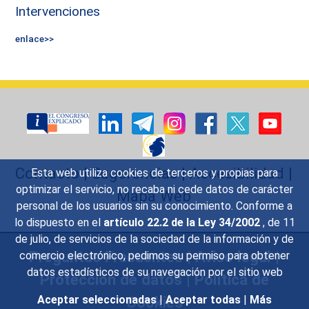
Intervenciones
enlace>>
Contacto
|
Sugerencias
|
Accesibilidad
|
Esta web utiliza cookies de terceros y propias para
optimizar el servicio, no recaba ni cede datos de carácter
Mapa Web
personal de los usuarios sin su conocimiento. Conforme a
lo dispuesto en el
artículo 22.2 de la Ley 34/2002
, de 11
de julio, de servicios de la sociedad de la información y de
Preguntas Frecuentes
|
Aviso legal
|
comercio electrónico, pedimos su permiso para obtener
datos estadísticos de su navegación por el sitio web
Protección de datos
|
Política de
Cookies
Aceptar seleccionadas
|
Aceptar todas
|
Más