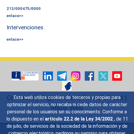
213/000475/0000
enlace>>
Intervenciones
enlace>>
Contacto
|
Sugerencias
|
Accesibilidad
|
Esta web utiliza cookies de terceros y propias para
optimizar el servicio, no recaba ni cede datos de carácter
Mapa Web
personal de los usuarios sin su conocimiento. Conforme a
lo dispuesto en el
artículo 22.2 de la Ley 34/2002
, de 11
de julio, de servicios de la sociedad de la información y de
Preguntas Frecuentes
|
Aviso legal
|
comercio electrónico, pedimos su permiso para obtener