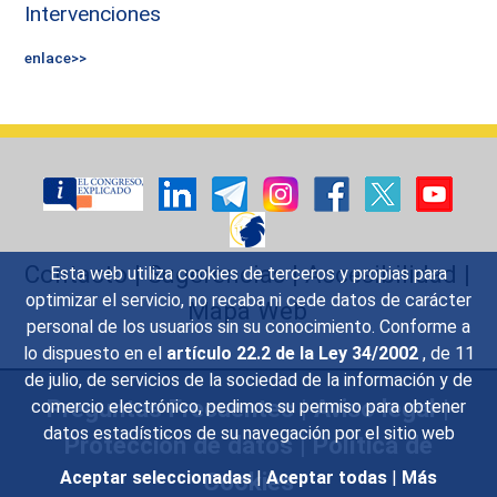
Intervenciones
enlace>>
Contacto
|
Sugerencias
|
Accesibilidad
|
Esta web utiliza cookies de terceros y propias para
optimizar el servicio, no recaba ni cede datos de carácter
Mapa Web
personal de los usuarios sin su conocimiento. Conforme a
lo dispuesto en el
artículo 22.2 de la Ley 34/2002
, de 11
de julio, de servicios de la sociedad de la información y de
Preguntas Frecuentes
|
Aviso legal
|
comercio electrónico, pedimos su permiso para obtener
datos estadísticos de su navegación por el sitio web
Protección de datos
|
Política de
Cookies
Aceptar seleccionadas
|
Aceptar todas
|
Más