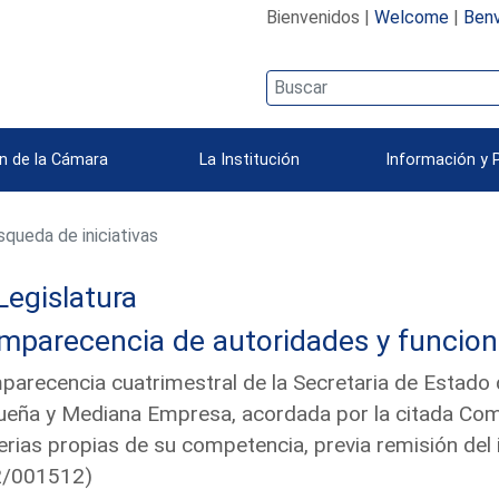
Bienvenidos |
Welcome
|
Benv
n de la Cámara
La Institución
Información y 
queda de iniciativas
Legislatura
mparecencia de autoridades y funcion
arecencia cuatrimestral de la Secretaria de Estado 
eña y Mediana Empresa, acordada por la citada Comi
rias propias de su competencia, previa remisión del
2/001512)