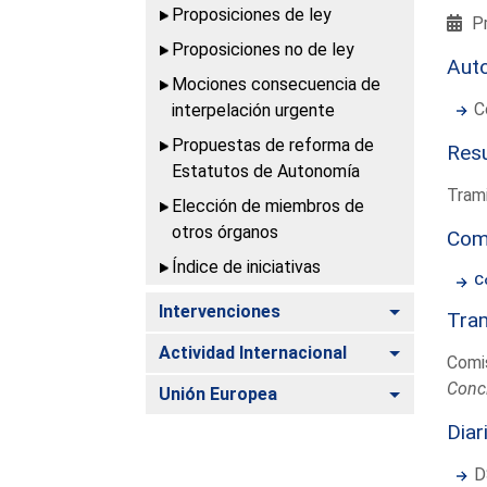
Proposiciones de ley
Pr
Proposiciones no de ley
Aut
Mociones consecuencia de
C
interpelación urgente
Propuestas de reforma de
Resu
Estatutos de Autonomía
Trami
Elección de miembros de
otros órganos
Com
Índice de iniciativas
C
Alternar
Intervenciones
Tram
Alternar
Actividad Internacional
Comi
Conc
Alternar
Unión Europea
Diar
D