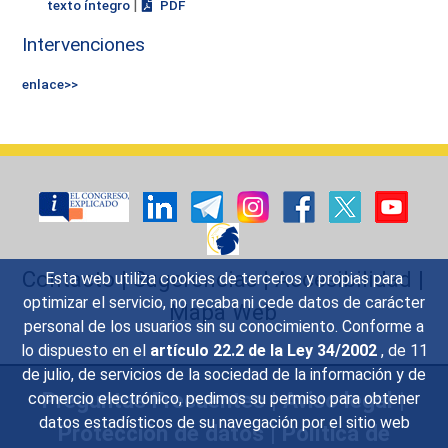
|
texto íntegro
PDF
Intervenciones
enlace>>
Contacto
|
Sugerencias
|
Accesibilidad
|
Esta web utiliza cookies de terceros y propias para
optimizar el servicio, no recaba ni cede datos de carácter
Mapa Web
personal de los usuarios sin su conocimiento. Conforme a
lo dispuesto en el
artículo 22.2 de la Ley 34/2002
, de 11
de julio, de servicios de la sociedad de la información y de
Preguntas Frecuentes
|
Aviso legal
|
comercio electrónico, pedimos su permiso para obtener
datos estadísticos de su navegación por el sitio web
Protección de datos
|
Política de