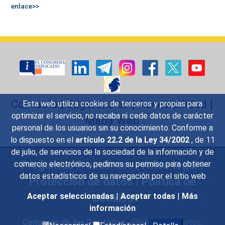
enlace>>
Contacto
|
Sugerencias
|
Accesibilidad
|
Esta web utiliza cookies de terceros y propias para
optimizar el servicio, no recaba ni cede datos de carácter
Mapa Web
personal de los usuarios sin su conocimiento. Conforme a
lo dispuesto en el
artículo 22.2 de la Ley 34/2002
, de 11
de julio, de servicios de la sociedad de la información y de
Preguntas Frecuentes
|
Aviso legal
|
comercio electrónico, pedimos su permiso para obtener
datos estadísticos de su navegación por el sitio web
Protección de datos
|
Política de
Cookies
Aceptar seleccionadas
|
Aceptar todas
|
Más
información
Congreso de los Diputados
- Plaza de las Cortes,