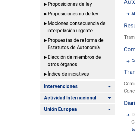
Aut
Proposiciones de ley
Proposiciones no de ley
A
Mociones consecuencia de
Resu
interpelación urgente
Trami
Propuestas de reforma de
Estatutos de Autonomía
Com
Elección de miembros de
C
otros órganos
Tram
Índice de iniciativas
Comi
Alternar
Intervenciones
Conc
Alternar
Actividad Internacional
Diar
Alternar
Unión Europea
D
C
t