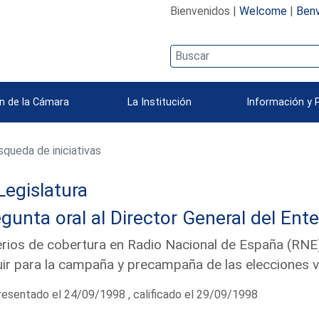
Bienvenidos |
Welcome
|
Benv
n de la Cámara
La Institución
Información y 
queda de iniciativas
Legislatura
gunta oral al Director General del Ent
erios de cobertura en Radio Nacional de España (RNE)
ir para la campaña y precampaña de las elecciones 
esentado el 24/09/1998 , calificado el 29/09/1998