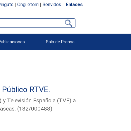
inguts
|
Ongi etorri
|
Benvidos
Enlaces
Publicaciones
Sala de Prensa
e Público RTVE.
 y Televisión Española (TVE) a
vascas. (182/000488)