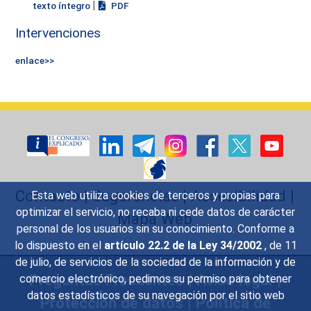
|
texto íntegro
PDF
Intervenciones
enlace>>
Contacto
|
Sugerencias
|
Accesibilidad
|
Esta web utiliza cookies de terceros y propias para
optimizar el servicio, no recaba ni cede datos de carácter
Mapa Web
personal de los usuarios sin su conocimiento. Conforme a
lo dispuesto en el
artículo 22.2 de la Ley 34/2002
, de 11
de julio, de servicios de la sociedad de la información y de
Preguntas Frecuentes
|
Aviso legal
|
comercio electrónico, pedimos su permiso para obtener
datos estadísticos de su navegación por el sitio web
Protección de datos
|
Política de