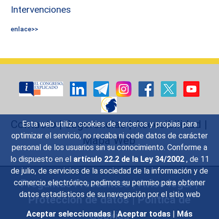
Intervenciones
enlace>>
Contacto
|
Sugerencias
|
Accesibilidad
|
Esta web utiliza cookies de terceros y propias para
optimizar el servicio, no recaba ni cede datos de carácter
Mapa Web
personal de los usuarios sin su conocimiento. Conforme a
lo dispuesto en el
artículo 22.2 de la Ley 34/2002
, de 11
de julio, de servicios de la sociedad de la información y de
Preguntas Frecuentes
|
Aviso legal
|
comercio electrónico, pedimos su permiso para obtener
datos estadísticos de su navegación por el sitio web
Protección de datos
|
Política de
Cookies
Aceptar seleccionadas
|
Aceptar todas
|
Más