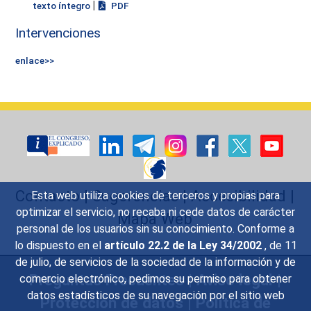
|
texto íntegro
PDF
Intervenciones
enlace>>
Contacto
|
Sugerencias
|
Accesibilidad
|
Esta web utiliza cookies de terceros y propias para
optimizar el servicio, no recaba ni cede datos de carácter
Mapa Web
personal de los usuarios sin su conocimiento. Conforme a
lo dispuesto en el
artículo 22.2 de la Ley 34/2002
, de 11
de julio, de servicios de la sociedad de la información y de
Preguntas Frecuentes
|
Aviso legal
|
comercio electrónico, pedimos su permiso para obtener
datos estadísticos de su navegación por el sitio web
Protección de datos
|
Política de