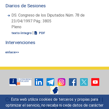
Diarios de Sesiones
DS. Congreso de los Diputados Núm. 78 de
23/04/1997 Pág.: 3805
Pleno
|
texto íntegro
PDF
Intervenciones
enlace>>
Contacto
|
Sugerencias
|
Accesibilidad
|
Esta web utiliza cookies de terceros y propias para
optimizar el servicio, no recaba ni cede datos de carácter
Mapa Web