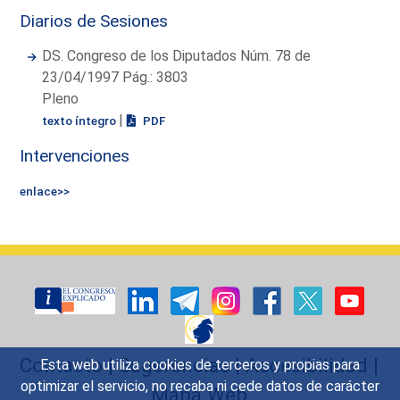
Diarios de Sesiones
DS. Congreso de los Diputados Núm. 78 de
23/04/1997 Pág.: 3803
Pleno
|
texto íntegro
PDF
Intervenciones
enlace>>
Contacto
|
Sugerencias
|
Accesibilidad
|
Esta web utiliza cookies de terceros y propias para
optimizar el servicio, no recaba ni cede datos de carácter
Mapa Web