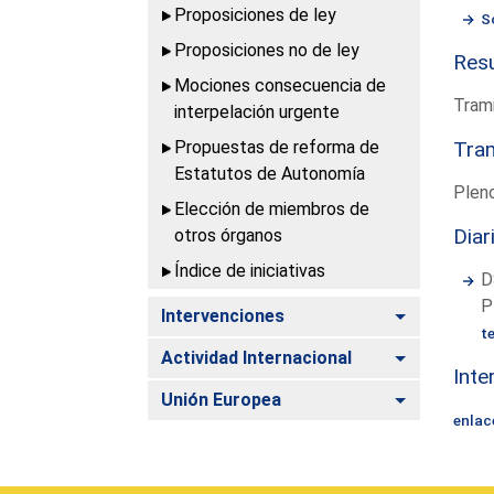
Proposiciones de ley
S
Proposiciones no de ley
Resu
Mociones consecuencia de
Trami
interpelación urgente
Propuestas de reforma de
Tram
Estatutos de Autonomía
Plen
Elección de miembros de
Diar
otros órganos
Índice de iniciativas
D
P
Alternar
Intervenciones
t
Alternar
Actividad Internacional
Inte
Alternar
Unión Europea
enlac