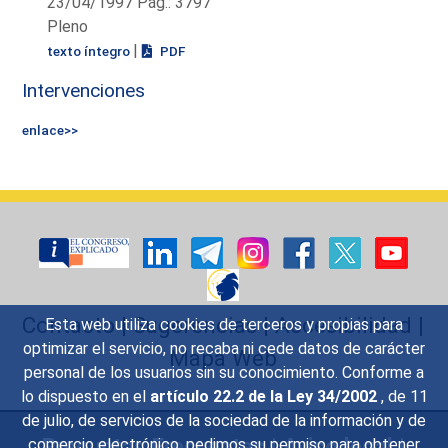
23/04/1997 Pág.: 3797
Pleno
|
texto íntegro
PDF
Intervenciones
enlace>>
Contacto
|
Sugerencias
|
Accesibilidad
|
Esta web utiliza cookies de terceros y propias para
optimizar el servicio, no recaba ni cede datos de carácter
Mapa Web
personal de los usuarios sin su conocimiento. Conforme a
lo dispuesto en el
artículo 22.2 de la Ley 34/2002
, de 11
de julio, de servicios de la sociedad de la información y de
Preguntas Frecuentes
|
Aviso legal
|
comercio electrónico, pedimos su permiso para obtener