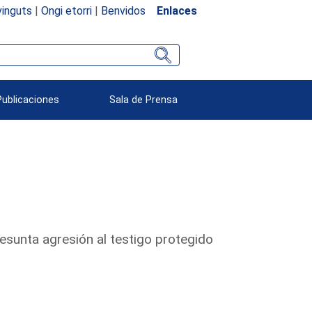
inguts
|
Ongi etorri
|
Benvidos
Enlaces
Publicaciones
Sala de Prensa
resunta agresión al testigo protegido