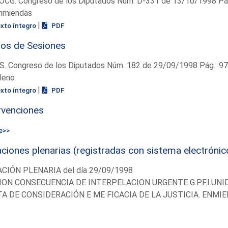
OCG. Congreso de los Diputados Núm. D-331 de 13/10/1998 Pág
nmiendas
|
exto íntegro
PDF
ios de Sesiones
S. Congreso de los Diputados Núm. 182 de 29/09/1998 Pág.: 9
leno
|
exto íntegro
PDF
rvenciones
e>>
ciones plenarias (registradas con sistema electrónic
CIÓN PLENARIA del día 29/09/1998
ON CONSECUENCIA DE INTERPELACION URGENTE G.P.F.I.UNI
TA DE CONSIDERACIÓN E ME FICACIA DE LA JUSTICIA. ENMIE