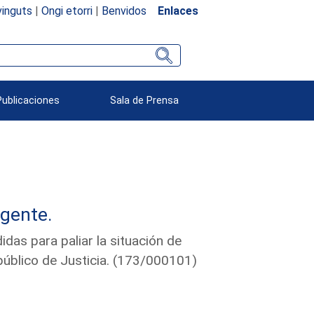
inguts
|
Ongi etorri
|
Benvidos
Enlaces
Publicaciones
Sala de Prensa
rgente.
as para paliar la situación de
o público de Justicia. (173/000101)