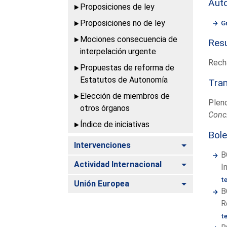
Aut
Proposiciones de ley
Proposiciones no de ley
G
Mociones consecuencia de
Resu
interpelación urgente
Rech
Propuestas de reforma de
Estatutos de Autonomía
Tram
Elección de miembros de
Plen
otros órganos
Concl
Índice de iniciativas
Bole
Alternar
Intervenciones
B
Alternar
Actividad Internacional
I
t
Alternar
Unión Europea
B
R
t