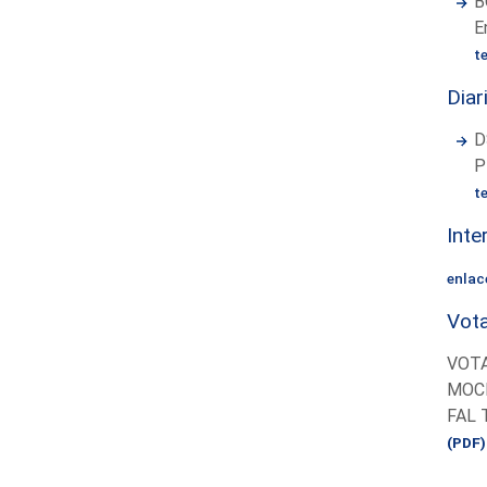
B
E
t
Diar
D
P
t
Inte
enlac
Vota
VOTA
MOCI
FAL 
(PDF)