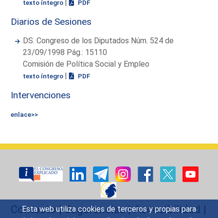
|
texto íntegro
PDF
Diarios de Sesiones
DS. Congreso de los Diputados Núm. 524 de
23/09/1998 Pág.: 15110
Comisión de Política Social y Empleo
|
texto íntegro
PDF
Intervenciones
enlace>>
Contacto
|
Sugerencias
|
Accesibilidad
|
Esta web utiliza cookies de terceros y propias para