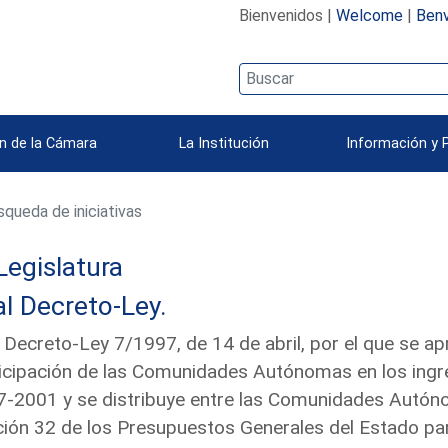
Bienvenidos |
Welcome
|
Benv
n de la Cámara
La Institución
Información y 
queda de iniciativas
Legislatura
l Decreto-Ley.
 Decreto-Ley 7/1997, de 14 de abril, por el que se a
icipación de las Comunidades Autónomas en los ingre
-2001 y se distribuye entre las Comunidades Autóno
ión 32 de los Presupuestos Generales del Estado p