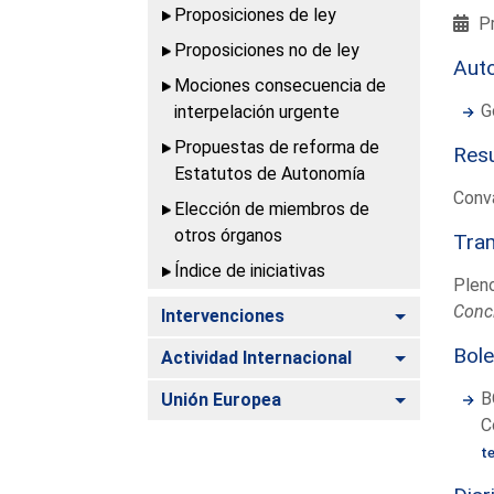
Proposiciones de ley
Pr
Proposiciones no de ley
Aut
Mociones consecuencia de
G
interpelación urgente
Propuestas de reforma de
Resu
Estatutos de Autonomía
Conv
Elección de miembros de
otros órganos
Tram
Índice de iniciativas
Plen
Concl
Alternar
Intervenciones
Bole
Alternar
Actividad Internacional
Alternar
B
Unión Europea
C
t