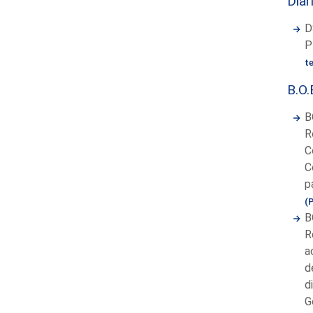
Diar
D
P
t
B.O.
B
R
C
C
p
(
B
R
a
d
d
G