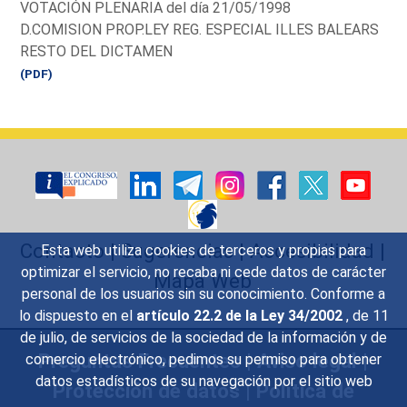
VOTACIÓN PLENARIA del día 21/05/1998
D.COMISION PROP.LEY REG. ESPECIAL ILLES BALEARS
RESTO DEL DICTAMEN
(PDF)
Contacto
|
Sugerencias
|
Accesibilidad
|
Esta web utiliza cookies de terceros y propias para
optimizar el servicio, no recaba ni cede datos de carácter
Mapa Web
personal de los usuarios sin su conocimiento. Conforme a
lo dispuesto en el
artículo 22.2 de la Ley 34/2002
, de 11
de julio, de servicios de la sociedad de la información y de
Preguntas Frecuentes
|
Aviso legal
|
comercio electrónico, pedimos su permiso para obtener
datos estadísticos de su navegación por el sitio web
Protección de datos
|
Política de