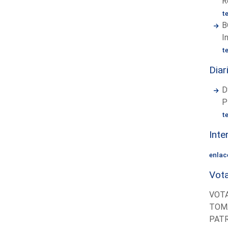
R
t
B
I
t
Diar
D
P
t
Inte
enlac
Vota
VOTA
TOMA
PATR