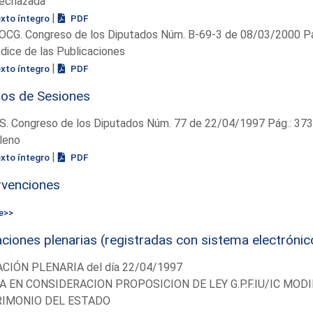
echazada
|
exto íntegro
PDF
OCG. Congreso de los Diputados Núm. B-69-3 de 08/03/2000 Pá
ndice de las Publicaciones
|
exto íntegro
PDF
ios de Sesiones
S. Congreso de los Diputados Núm. 77 de 22/04/1997 Pág.: 37
leno
|
exto íntegro
PDF
rvenciones
e>>
ciones plenarias (registradas con sistema electrónic
CIÓN PLENARIA del día 22/04/1997
 EN CONSIDERACION PROPOSICION DE LEY G.P.F.IU/IC MODI
IMONIO DEL ESTADO