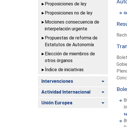
Aut
Proposiciones de ley
Proposiciones no de ley
G
Mociones consecuencia de
Resu
interpelación urgente
Rech
Propuestas de reforma de
Estatutos de Autonomía
Tram
Elección de miembros de
Bolet
otros órganos
Gobi
Índice de iniciativas
Plen
Concl
Alternar
Intervenciones
Bole
Alternar
Actividad Internacional
B
Alternar
Unión Europea
I
t
B