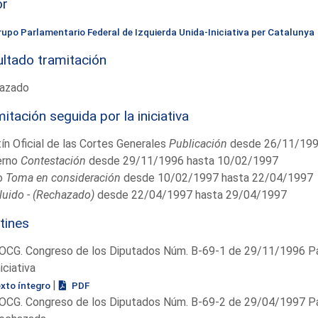
or
rupo Parlamentario Federal de Izquierda Unida-Iniciativa per Catalunya
ltado tramitación
azado
itación seguida por la iniciativa
ín Oficial de las Cortes Generales
Publicación
desde 26/11/199
erno
Contestación
desde 29/11/1996 hasta 10/02/1997
o
Toma en consideración
desde 10/02/1997 hasta 22/04/1997
uido - (Rechazado)
desde 22/04/1997 hasta 29/04/1997
tines
OCG. Congreso de los Diputados Núm. B-69-1 de 29/11/1996 Pá
niciativa
|
exto íntegro
PDF
OCG. Congreso de los Diputados Núm. B-69-2 de 29/04/1997 Pá