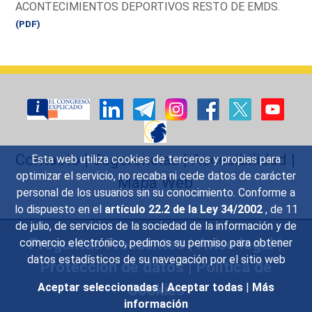
ACONTECIMIENTOS DEPORTIVOS RESTO DE EMDS.
(PDF)
Contacto
|
Sugerencias
|
Accesibilidad
|
Esta web utiliza cookies de terceros y propias para
optimizar el servicio, no recaba ni cede datos de carácter
Mapa Web
personal de los usuarios sin su conocimiento. Conforme a
lo dispuesto en el
artículo 22.2 de la Ley 34/2002
, de 11
de julio, de servicios de la sociedad de la información y de
Preguntas Frecuentes
|
Aviso legal
|
comercio electrónico, pedimos su permiso para obtener
datos estadísticos de su navegación por el sitio web
Protección de datos
|
Política de
Cookies
Aceptar seleccionadas
|
Aceptar todas
|
Más
información