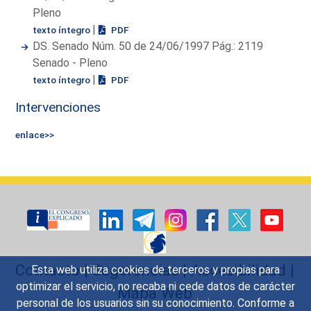
Pleno
|
texto íntegro
PDF
DS. Senado Núm. 50 de 24/06/1997 Pág.: 2119
Senado - Pleno
|
texto íntegro
PDF
Intervenciones
enlace>>
Contacto
|
Sugerencias
|
Accesibilidad
|
Esta web utiliza cookies de terceros y propias para
optimizar el servicio, no recaba ni cede datos de carácter
Mapa Web
personal de los usuarios sin su conocimiento. Conforme a