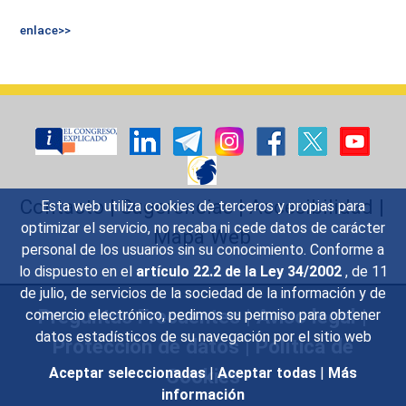
enlace>>
Contacto
|
Sugerencias
|
Accesibilidad
|
Esta web utiliza cookies de terceros y propias para
optimizar el servicio, no recaba ni cede datos de carácter
Mapa Web
personal de los usuarios sin su conocimiento. Conforme a
lo dispuesto en el
artículo 22.2 de la Ley 34/2002
, de 11
de julio, de servicios de la sociedad de la información y de
Preguntas Frecuentes
|
Aviso legal
|
comercio electrónico, pedimos su permiso para obtener
datos estadísticos de su navegación por el sitio web
Protección de datos
|
Política de
Cookies
Aceptar seleccionadas
|
Aceptar todas
|
Más
información