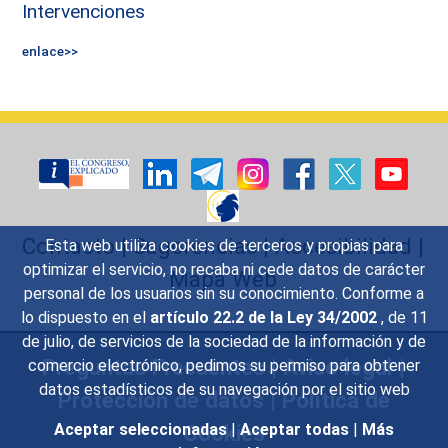
Intervenciones
enlace>>
Contacto
|
Sugerencias
|
Accesibilidad
|
Esta web utiliza cookies de terceros y propias para
optimizar el servicio, no recaba ni cede datos de carácter
Mapa Web
personal de los usuarios sin su conocimiento. Conforme a
lo dispuesto en el
artículo 22.2 de la Ley 34/2002
, de 11
de julio, de servicios de la sociedad de la información y de
Preguntas Frecuentes
|
Aviso legal
|
comercio electrónico, pedimos su permiso para obtener
datos estadísticos de su navegación por el sitio web
Protección de datos
|
Política de
Cookies
Aceptar seleccionadas
|
Aceptar todas
|
Más