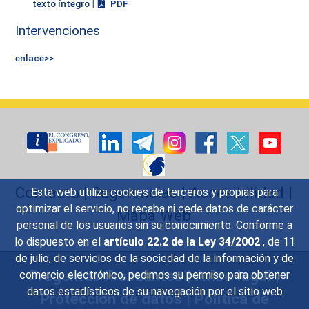
|
texto íntegro
PDF
Intervenciones
enlace>>
Contacto
|
Sugerencias
|
Accesibilidad
|
Esta web utiliza cookies de terceros y propias para
optimizar el servicio, no recaba ni cede datos de carácter
Mapa Web
personal de los usuarios sin su conocimiento. Conforme a
lo dispuesto en el
artículo 22.2 de la Ley 34/2002
, de 11
de julio, de servicios de la sociedad de la información y de
Preguntas Frecuentes
|
Aviso legal
|
comercio electrónico, pedimos su permiso para obtener
datos estadísticos de su navegación por el sitio web
Protección de datos
|
Política de