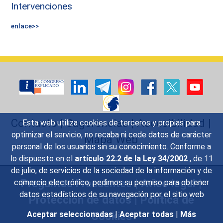
Intervenciones
enlace>>
Contacto
|
Sugerencias
|
Accesibilidad
|
Esta web utiliza cookies de terceros y propias para
optimizar el servicio, no recaba ni cede datos de carácter
Mapa Web
personal de los usuarios sin su conocimiento. Conforme a
lo dispuesto en el
artículo 22.2 de la Ley 34/2002
, de 11
de julio, de servicios de la sociedad de la información y de
Preguntas Frecuentes
|
Aviso legal
|
comercio electrónico, pedimos su permiso para obtener
datos estadísticos de su navegación por el sitio web
Protección de datos
|
Política de
Cookies
Aceptar seleccionadas
|
Aceptar todas
|
Más