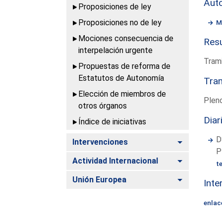
Aut
Proposiciones de ley
Proposiciones no de ley
M
Mociones consecuencia de
Resu
interpelación urgente
Trami
Propuestas de reforma de
Estatutos de Autonomía
Tram
Elección de miembros de
Pleno
otros órganos
Diar
Índice de iniciativas
D
Alternar
Intervenciones
P
Alternar
Actividad Internacional
t
Alternar
Unión Europea
Inte
enlac