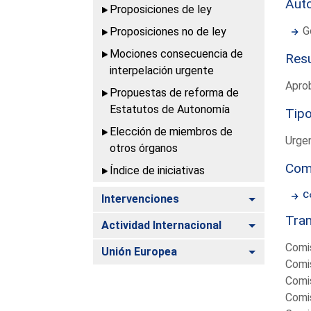
Aut
Proposiciones de ley
G
Proposiciones no de ley
Mociones consecuencia de
Resu
interpelación urgente
Apro
Propuestas de reforma de
Estatutos de Autonomía
Tipo
Elección de miembros de
Urge
otros órganos
Com
Índice de iniciativas
Co
Alternar
Intervenciones
Tram
Alternar
Actividad Internacional
Comis
Alternar
Unión Europea
Comis
Comis
Comis