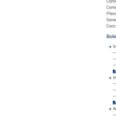
Comis
Comis
Pleno
Senad
Concl
Bole
I
-
-
-
In
-
-
-
A
-