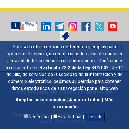
Contacto
|
Sugerencias
|
Accesibilidad
|
Esta web utiliza cookies de terceros y propias para
optimizar el servicio, no recaba ni cede datos de carácter
Mapa Web
personal de los usuarios sin su conocimiento. Conforme a
lo dispuesto en el
artículo 22.2 de la Ley 34/2002
, de 11
de julio, de servicios de la sociedad de la información y de
Preguntas Frecuentes
|
Aviso legal
|
comercio electrónico, pedimos su permiso para obtener
datos estadísticos de su navegación por el sitio web
Protección de datos
|
Política de
Cookies
Aceptar seleccionadas
|
Aceptar todas
|
Más
información
Congreso de los Diputados
- Plaza de las Cortes,
Necesarias|
Estadísticas|
Detalle
núm. 1 - 28014 - MADRID