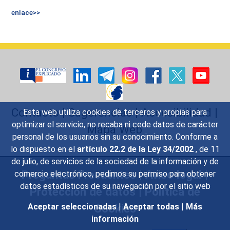
enlace>>
Contacto
|
Sugerencias
|
Accesibilidad
|
Esta web utiliza cookies de terceros y propias para
optimizar el servicio, no recaba ni cede datos de carácter
Mapa Web
personal de los usuarios sin su conocimiento. Conforme a
lo dispuesto en el
artículo 22.2 de la Ley 34/2002
, de 11
de julio, de servicios de la sociedad de la información y de
Preguntas Frecuentes
|
Aviso legal
|
comercio electrónico, pedimos su permiso para obtener
datos estadísticos de su navegación por el sitio web
Protección de datos
|
Política de
Cookies
Aceptar seleccionadas
|
Aceptar todas
|
Más
información