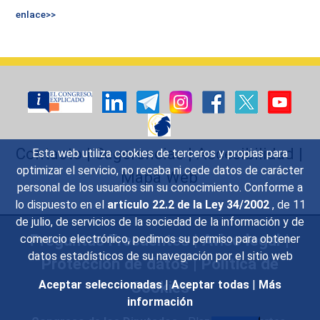
enlace>>
Contacto
|
Sugerencias
|
Accesibilidad
|
Esta web utiliza cookies de terceros y propias para
optimizar el servicio, no recaba ni cede datos de carácter
Mapa Web
personal de los usuarios sin su conocimiento. Conforme a
lo dispuesto en el
artículo 22.2 de la Ley 34/2002
, de 11
de julio, de servicios de la sociedad de la información y de
Preguntas Frecuentes
|
Aviso legal
|
comercio electrónico, pedimos su permiso para obtener
datos estadísticos de su navegación por el sitio web
Protección de datos
|
Política de
Cookies
Aceptar seleccionadas
|
Aceptar todas
|
Más
información