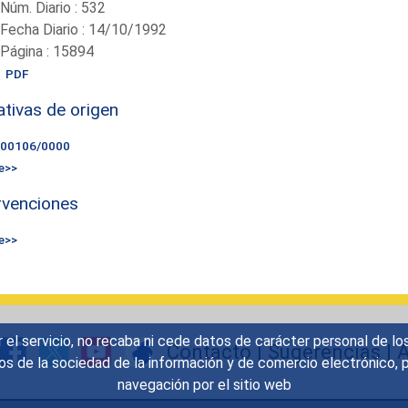
-Núm. Diario : 532
-Fecha Diario : 14/10/1992
-Página : 15894
PDF
iativas de origen
000106/0000
e>>
rvenciones
e>>
r el servicio, no recaba ni cede datos de carácter personal de lo
Contacto
|
Sugerencias
|
A
icios de la sociedad de la información y de comercio electrónic
navegación por el sitio web