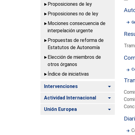
Proposiciones de ley
Aut
Proposiciones no de ley
G
Mociones consecuencia de
interpelación urgente
Resu
Propuestas de reforma de
Trami
Estatutos de Autonomía
Elección de miembros de
Com
otros órganos
C
Índice de iniciativas
Tram
Alternar
Intervenciones
Comis
Alternar
Actividad Internacional
Comis
Concl
Alternar
Unión Europea
Diar
C