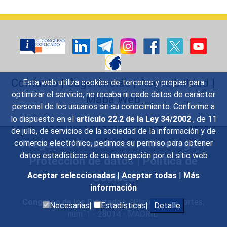
Contacto
|
Sugerencias
|
Accesibilidad
|
Esta web utiliza cookies de terceros y propias para
optimizar el servicio, no recaba ni cede datos de carácter
Mapa Web
personal de los usuarios sin su conocimiento. Conforme a
lo dispuesto en el
artículo 22.2 de la Ley 34/2002
, de 11
de julio, de servicios de la sociedad de la información y de
Preguntas Frecuentes
|
Aviso legal
|
comercio electrónico, pedimos su permiso para obtener
datos estadísticos de su navegación por el sitio web
Protección de datos
|
Política de
Cookies
Aceptar seleccionadas
|
Aceptar todas
|
Más
información
Congreso de los Diputados
- Plaza de las Cortes,
Necesarias|
Estadísticas|
Detalle
núm. 1 - 28014 - MADRID