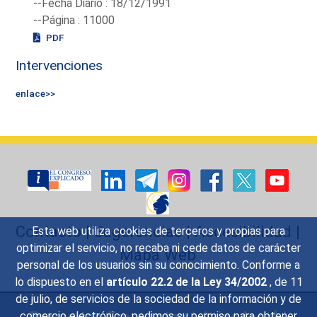
--Fecha Diario : 18/12/1991
--Página : 11000
PDF
Intervenciones
enlace>>
Contacto
|
Sugerencias
|
Accesibilidad
|
Esta web utiliza cookies de terceros y propias para
optimizar el servicio, no recaba ni cede datos de carácter
Mapa Web
personal de los usuarios sin su conocimiento. Conforme a
lo dispuesto en el
artículo 22.2 de la Ley 34/2002
, de 11
de julio, de servicios de la sociedad de la información y de
Preguntas Frecuentes
|
Aviso legal
|
comercio electrónico, pedimos su permiso para obtener