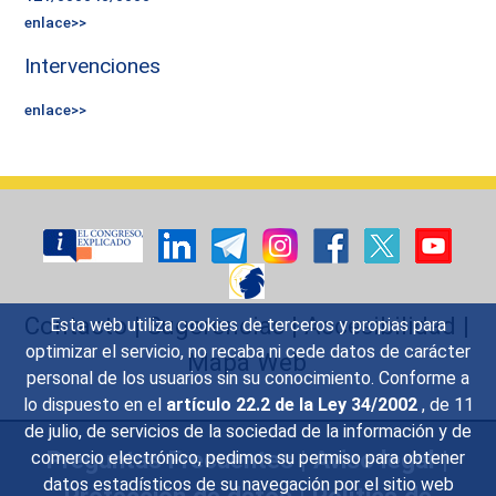
enlace>>
Intervenciones
enlace>>
Contacto
|
Sugerencias
|
Accesibilidad
|
Esta web utiliza cookies de terceros y propias para
optimizar el servicio, no recaba ni cede datos de carácter
Mapa Web
personal de los usuarios sin su conocimiento. Conforme a
lo dispuesto en el
artículo 22.2 de la Ley 34/2002
, de 11
de julio, de servicios de la sociedad de la información y de
Preguntas Frecuentes
|
Aviso legal
|
comercio electrónico, pedimos su permiso para obtener
datos estadísticos de su navegación por el sitio web
Protección de datos
|
Política de