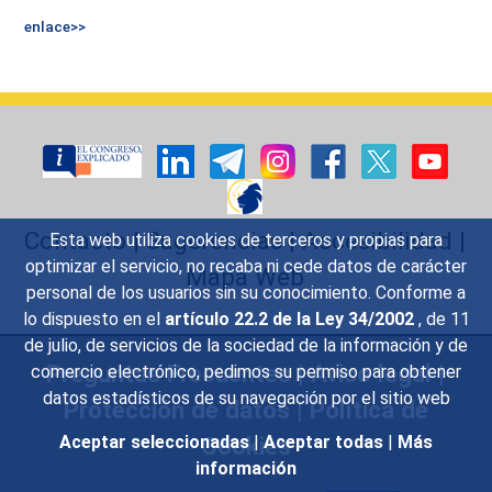
enlace>>
Contacto
|
Sugerencias
|
Accesibilidad
|
Esta web utiliza cookies de terceros y propias para
optimizar el servicio, no recaba ni cede datos de carácter
Mapa Web
personal de los usuarios sin su conocimiento. Conforme a
lo dispuesto en el
artículo 22.2 de la Ley 34/2002
, de 11
de julio, de servicios de la sociedad de la información y de
Preguntas Frecuentes
|
Aviso legal
|
comercio electrónico, pedimos su permiso para obtener
datos estadísticos de su navegación por el sitio web
Protección de datos
|
Política de
Cookies
Aceptar seleccionadas
|
Aceptar todas
|
Más
información