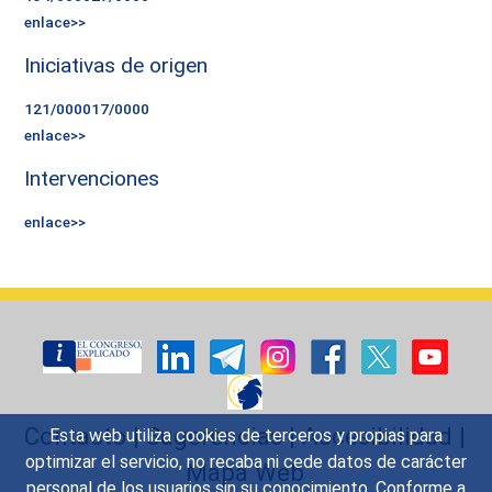
enlace>>
Iniciativas de origen
121/000017/0000
enlace>>
Intervenciones
enlace>>
Contacto
|
Sugerencias
|
Accesibilidad
|
Esta web utiliza cookies de terceros y propias para
optimizar el servicio, no recaba ni cede datos de carácter
Mapa Web
personal de los usuarios sin su conocimiento. Conforme a