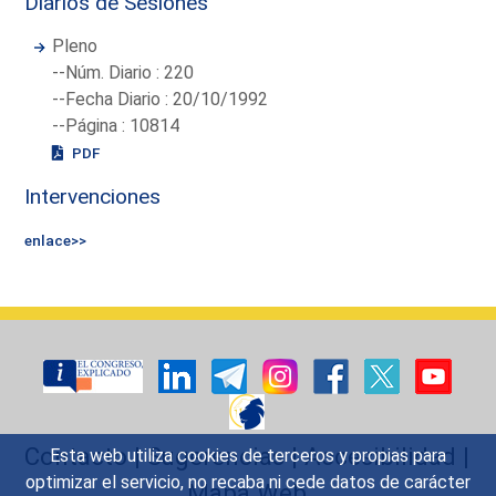
Diarios de Sesiones
Pleno
--Núm. Diario : 220
--Fecha Diario : 20/10/1992
--Página : 10814
PDF
Intervenciones
enlace>>
Contacto
|
Sugerencias
|
Accesibilidad
|
Esta web utiliza cookies de terceros y propias para
optimizar el servicio, no recaba ni cede datos de carácter
Mapa Web