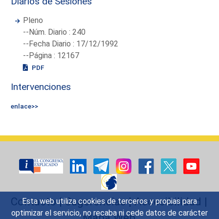
Diarios de Sesiones
Pleno
--Núm. Diario : 240
--Fecha Diario : 17/12/1992
--Página : 12167
PDF
Intervenciones
enlace>>
Contacto
|
Sugerencias
|
Accesibilidad
|
Esta web utiliza cookies de terceros y propias para
optimizar el servicio, no recaba ni cede datos de carácter
Mapa Web