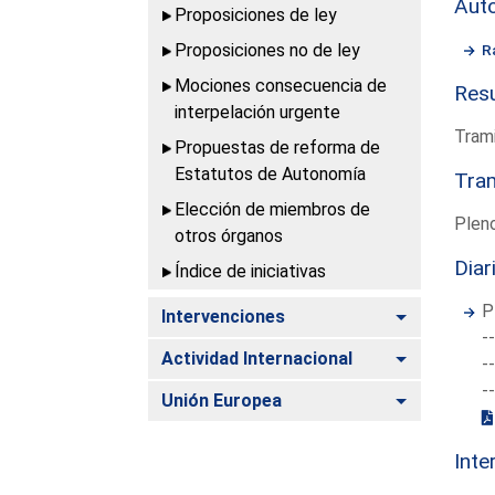
Aut
Proposiciones de ley
Proposiciones no de ley
R
Mociones consecuencia de
Resu
interpelación urgente
Trami
Propuestas de reforma de
Estatutos de Autonomía
Tram
Elección de miembros de
Pleno
otros órganos
Diar
Índice de iniciativas
P
Alternar
Intervenciones
-
Alternar
Actividad Internacional
-
-
Alternar
Unión Europea
Inte