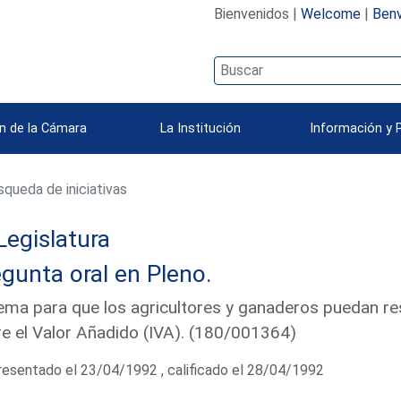
Bienvenidos |
Welcome
|
Benv
n de la Cámara
La Institución
Información y 
queda de iniciativas
Legislatura
gunta oral en Pleno.
ema para que los agricultores y ganaderos puedan re
e el Valor Añadido (IVA). (180/001364)
esentado el 23/04/1992 , calificado el 28/04/1992