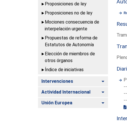
Aut
Proposiciones de ley
Proposiciones no de ley
R
Mociones consecuencia de
Resu
interpelación urgente
Trami
Propuestas de reforma de
Estatutos de Autonomía
Tram
Elección de miembros de
Pleno
otros órganos
Diar
Índice de iniciativas
P
Alternar
Intervenciones
-
Alternar
Actividad Internacional
-
-
Alternar
Unión Europea
Inte