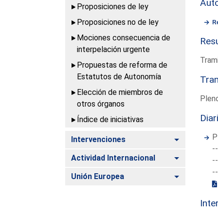
Aut
Proposiciones de ley
Proposiciones no de ley
R
Mociones consecuencia de
Resu
interpelación urgente
Trami
Propuestas de reforma de
Estatutos de Autonomía
Tram
Elección de miembros de
Pleno
otros órganos
Diar
Índice de iniciativas
P
Alternar
Intervenciones
-
Alternar
Actividad Internacional
-
-
Alternar
Unión Europea
Inte