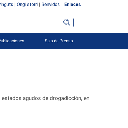
inguts
|
Ongi etorri
|
Benvidos
Enlaces
Publicaciones
Sala de Prensa
 estados agudos de drogadicción, en