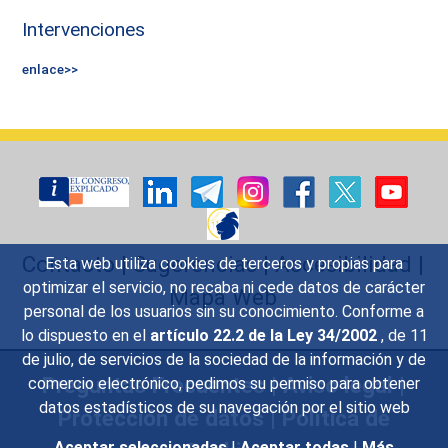
Intervenciones
enlace>>
Contacto
|
Sugerencias
|
Accesibilidad
|
Esta web utiliza cookies de terceros y propias para
optimizar el servicio, no recaba ni cede datos de carácter
Mapa Web
personal de los usuarios sin su conocimiento. Conforme a
lo dispuesto en el
artículo 22.2 de la Ley 34/2002
, de 11
de julio, de servicios de la sociedad de la información y de
Preguntas Frecuentes
|
Aviso legal
|
comercio electrónico, pedimos su permiso para obtener
datos estadísticos de su navegación por el sitio web
Protección de datos
|
Política de
Aceptar seleccionadas
|
Aceptar todas
|
Más