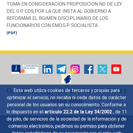
TOMA EN CONSIDERACION PROPOSICION NO DE LEY
DEL G.P CDS,POR LA QUE INSTA AL GOBIERNO A
REFORMAR EL RGIMEN DISCIPLINARIO DE LOS
FUNCIONARIOS CON EMD.G.P SOCIALISTA
(PDF)
Contacto
|
Sugerencias
|
Accesibilidad
|
Esta web utiliza cookies de terceros y propias para
optimizar el servicio, no recaba ni cede datos de carácter
Mapa Web
personal de los usuarios sin su conocimiento. Conforme a
lo dispuesto en el
artículo 22.2 de la Ley 34/2002
, de 11
de julio, de servicios de la sociedad de la información y de
Preguntas Frecuentes
|
Aviso legal
|
comercio electrónico, pedimos su permiso para obtener